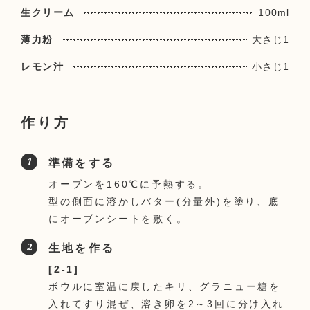
生クリーム
100ml
薄力粉
大さじ1
レモン汁
小さじ1
作り方
準備をする
オーブンを160℃に予熱する。
型の側面に溶かしバター(分量外)を塗り、底
にオーブンシートを敷く。
生地を作る
[2-1]
ボウルに室温に戻したキリ、グラニュー糖を
入れてすり混ぜ、溶き卵を2～3回に分け入れ