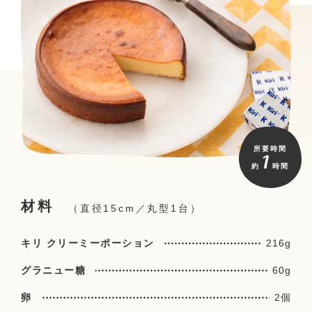
所要時間
1
約
時間
材料
（直径15cm／丸型1台）
キリ クリーミーポーション
216g
グラニュー糖
60g
卵
2個